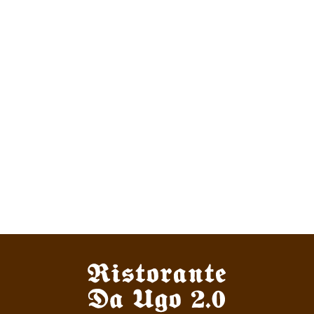
“The first dental office
I
actually like going to.”
Get in touch to make an appointment today.
BOOK APPOINTMENT